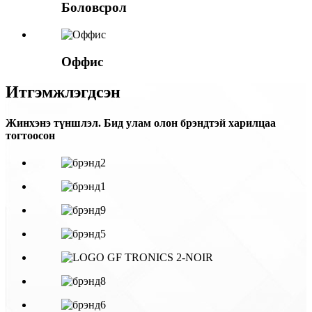
Боловсрол
Оффис
Итгэмжлэгдсэн
Жинхэнэ түншлэл. Бид улам олон брэндтэй харилцаа
тогтоосон