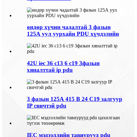
өндөр хүчин чадалтай 3 фазын
125А уул уурхайн PDU хүчдэлийн
42U iec 36 c13 6 c19 3фазын
хяналттай ip pdu
3 фазын 125А 415 В 24 C19 залгуур
IP свичтэй pdu
IEC мэдээллийн тавиурууд pdu