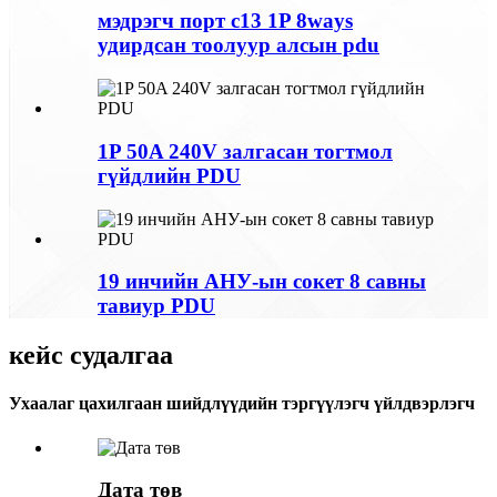
мэдрэгч порт c13 1P 8ways
удирдсан тоолуур алсын pdu
1P 50A 240V залгасан тогтмол
гүйдлийн PDU
19 инчийн АНУ-ын сокет 8 савны
тавиур PDU
кейс судалгаа
Ухаалаг цахилгаан шийдлүүдийн тэргүүлэгч үйлдвэрлэгч
Дата төв