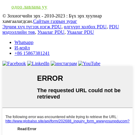
одоо лавлана уу
© Зохиогчийн эрх - 2010-2023 : Бүх эрх хуулиар
хамгаалагдсан.
Сайтын газрын зураг
Эрчим хүч түгээх нэгж PDU
,
өлгүүрт холбох PDU
,
PDU
мэдээллийн төв
,
Ухаалаг PDU
,
Ухаалаг PDU
Whatsapp
И-мэйл
+86 15867381241