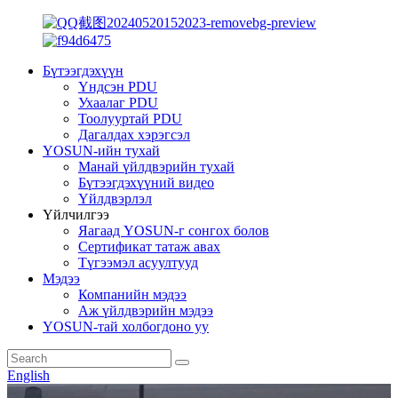
Бүтээгдэхүүн
Үндсэн PDU
Ухаалаг PDU
Тоолууртай PDU
Дагалдах хэрэгсэл
YOSUN-ийн тухай
Манай үйлдвэрийн тухай
Бүтээгдэхүүний видео
Үйлдвэрлэл
Үйлчилгээ
Яагаад YOSUN-г сонгох болов
Сертификат татаж авах
Түгээмэл асуултууд
Мэдээ
Компанийн мэдээ
Аж үйлдвэрийн мэдээ
YOSUN-тай холбогдоно уу
English