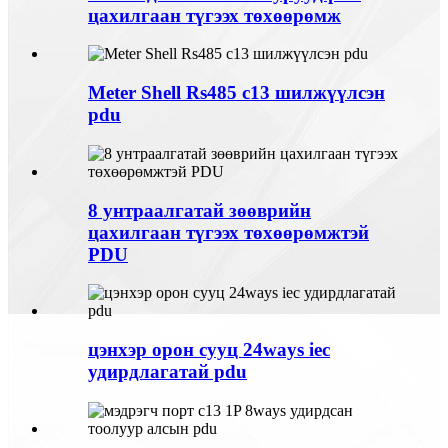
цахилгаан түгээх төхөөрөмж
Meter Shell Rs485 c13 шилжүүлсэн
pdu
8 унтраалгатай зөөврийн
цахилгаан түгээх төхөөрөмжтэй
PDU
цэнхэр орон сууц 24ways iec
удирдлагатай pdu