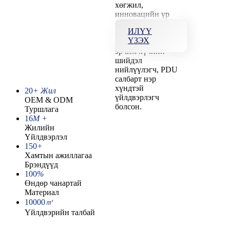
хөгжил,
инновацийн үр
дүнд YOSUN нь
ИЛҮҮ
Хятадын
ҮЗЭХ
тэргүүлэгч ухаалаг
эрчим хүчний
шийдэл
нийлүүлэгч, PDU
салбарт нэр
хүндтэй
20
+ Жил
үйлдвэрлэгч
OEM & ODM
болсон.
Туршлага
16
М +
Жилийн
Үйлдвэрлэл
150
+
Хамтын ажиллагаа
Брэндүүд
100
%
Өндөр чанартай
Материал
10000
㎡
Үйлдвэрийн талбай