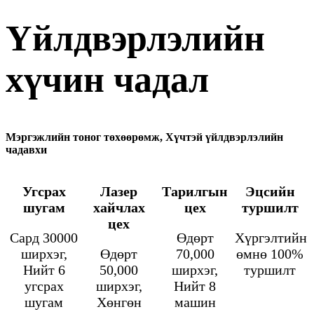
Үйлдвэрлэлийн
хүчин чадал
Мэргэжлийн тоног төхөөрөмж, Хүчтэй үйлдвэрлэлийн
чадавхи
Угсрах
Лазер
Тарилгын
Эцсийн
шугам
хайчлах
цех
туршилт
цех
Сард 30000
Өдөрт
Хүргэлтийн
ширхэг,
Өдөрт
70,000
өмнө 100%
Нийт 6
50,000
ширхэг,
туршилт
угсрах
ширхэг,
Нийт 8
шугам
Хөнгөн
машин