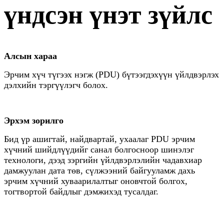
үндсэн үнэт зүйлс
Алсын хараа
Эрчим хүч түгээх нэгж (PDU) бүтээгдэхүүн үйлдвэрлэх
дэлхийн тэргүүлэгч болох.
Эрхэм зорилго
Бид үр ашигтай, найдвартай, ухаалаг PDU эрчим
хүчний шийдлүүдийг санал болгосноор шинэлэг
технологи, дээд зэргийн үйлдвэрлэлийн чадавхиар
дамжуулан дата төв, сүлжээний байгууламж дахь
эрчим хүчний хуваарилалтыг оновчтой болгох,
тогтвортой байдлыг дэмжихэд тусалдаг.