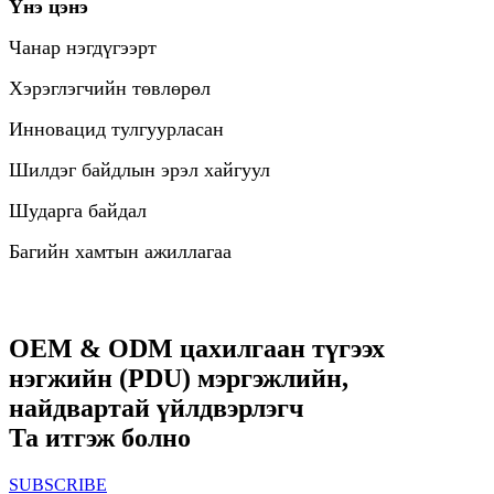
Үнэ цэнэ
Чанар нэгдүгээрт
Хэрэглэгчийн төвлөрөл
Инновацид тулгуурласан
Шилдэг байдлын эрэл хайгуул
Шударга байдал
Багийн хамтын ажиллагаа
OEM & ODM цахилгаан түгээх
нэгжийн (PDU) мэргэжлийн,
найдвартай үйлдвэрлэгч
Та итгэж болно
SUBSCRIBE