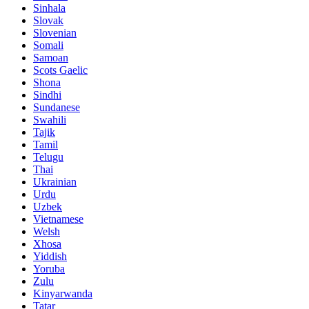
Sinhala
Slovak
Slovenian
Somali
Samoan
Scots Gaelic
Shona
Sindhi
Sundanese
Swahili
Tajik
Tamil
Telugu
Thai
Ukrainian
Urdu
Uzbek
Vietnamese
Welsh
Xhosa
Yiddish
Yoruba
Zulu
Kinyarwanda
Tatar