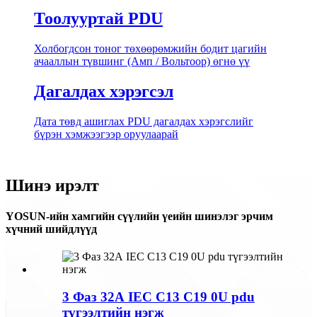
Тоолууртай PDU
Холбогдсон тоног төхөөрөмжийн бодит цагийн
ачааллын түвшинг (Амп / Вольтоор) өгнө үү
Дагалдах хэрэгсэл
Дата төвд ашиглах PDU дагалдах хэрэгслийг
бүрэн хэмжээгээр оруулаарай
Шинэ ирэлт
YOSUN-ийн хамгийн сүүлийн үеийн шинэлэг эрчим
хүчний шийдлүүд
3 Фаз 32А IEC C13 C19 0U pdu
түгээлтийн нэгж