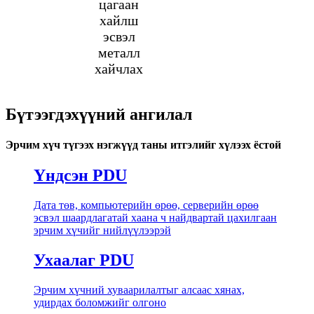
цагаан
хайлш
эсвэл
металл
хайчлах
Бүтээгдэхүүний ангилал
Эрчим хүч түгээх нэгжүүд таны итгэлийг хүлээх ёстой
Үндсэн PDU
Дата төв, компьютерийн өрөө, серверийн өрөө
эсвэл шаардлагатай хаана ч найдвартай цахилгаан
эрчим хүчийг нийлүүлээрэй
Ухаалаг PDU
Эрчим хүчний хуваарилалтыг алсаас хянах,
удирдах боломжийг олгоно