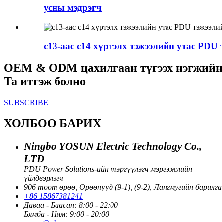
усны мэдрэгч
c13-аас c14 хүртэлх тэжээлийн утас PDU
OEM & ODM цахилгаан түгээх нэгжийн 
Та итгэж болно
SUBSCRIBE
ХОЛБОО БАРИХ
Ningbo YOSUN Electric Technology Co.,
LTD
PDU Power Solutions-ийн тэргүүлэгч мэргэжлийн
үйлдвэрлэгч
906 тоот өрөө, Өрөөнүүд (9-1), (9-2), Лангмугийн барил
+86 15867381241
Даваа - Баасан: 8:00 - 22:00
Бямба - Ням: 9:00 - 20:00