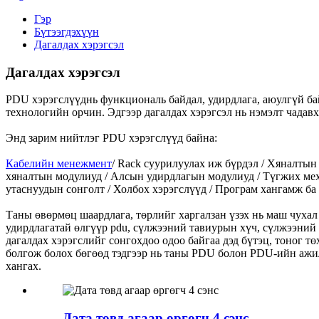
Гэр
Бүтээгдэхүүн
Дагалдах хэрэгсэл
Дагалдах хэрэгсэл
PDU хэрэгслүүд
нь функциональ байдал, удирдлага, аюулгүй б
технологийн орчин. Эдгээр дагалдах хэрэгсэл нь нэмэлт чадавх
Энд зарим нийтлэг PDU хэрэгслүүд байна:
Кабелийн менежмент
/ Rack суурилуулах иж бүрдэл / Хяналтын 
хяналтын модулиуд / Алсын удирдлагын модулиуд / Түгжих меха
утаснуудын сонголт / Холбох хэрэгслүүд / Програм хангамж ба
Таны өвөрмөц шаардлага, төрлийг харгалзан үзэх нь маш чуха
удирдлагатай өлгүүр pdu, сүлжээний тавиурын хүч, сүлжээний
дагалдах хэрэгслийг сонгохдоо одоо байгаа дэд бүтэц, тоног 
болгож болох бөгөөд тэдгээр нь таны PDU болон PDU-ийн ажил
хангах.
Дата төвд агаар өргөгч 4 сэнс