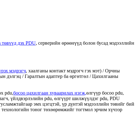
а төвүүд дэх PDU
, серверийн өрөөнүүд болон бусад мэдээллийн
үрэх мэдрэгч
, хаалганы контакт мэдрэгч гэх мэт) / Орчны
н дэлгэц / Гаралтын адаптер ба өргөтгөл / Цахилгааны
х pdu,
босоо цахилгаан хуваарилах нэгж
,
өлгүүр босоо pdu,
улагч, үйлдвэрлэлийн pdu, өлгүүрт шилжүүлдэг pdu, PDU
 тусламжтайгаар эмх цэгцтэй, үр дүнтэй мэдээллийн төвийг бий
 технологийн тоног төхөөрөмжийг тогтмол эрчим хүчээр