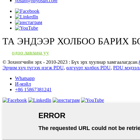
yosun@nbyosun.com
ТА ЭНДЭЭР ХОЛБОО БАРИХ 
одоо лавлана уу
© Зохиогчийн эрх - 2010-2023 : Бүх эрх хуулиар хамгаалагдсан.
Эрчим хүч түгээх нэгж PDU
,
өлгүүрт холбох PDU
,
PDU мэдээл
Whatsapp
И-мэйл
+86 15867381241