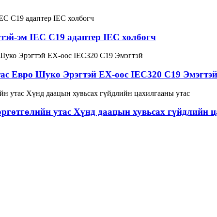
тэй-эм IEC C19 адаптер IEC холбогч
тас Евро Шуко Эрэгтэй ЕХ-оос IEC320 C19 Эмэгтэ
өргөтгөлийн утас Хүнд даацын хувьсах гүйдлийн 