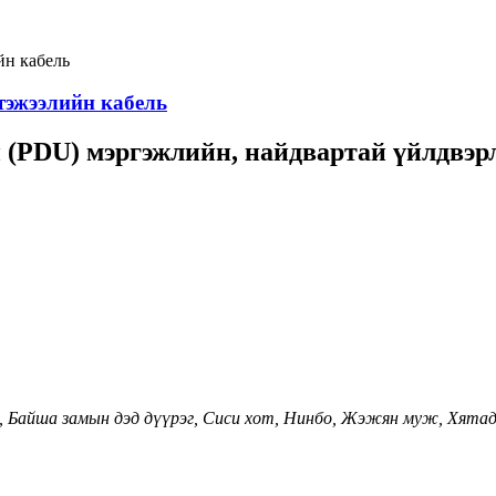
 тэжээлийн кабель
(PDU) мэргэжлийн, найдвартай үйлдвэр
га, Байша замын дэд дүүрэг, Сиси хот, Нинбо, Жэжян муж, Хята