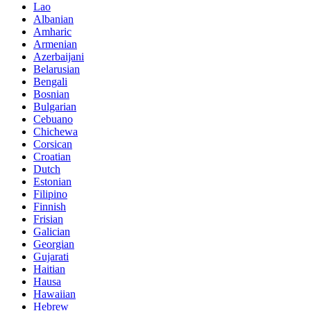
Lao
Albanian
Amharic
Armenian
Azerbaijani
Belarusian
Bengali
Bosnian
Bulgarian
Cebuano
Chichewa
Corsican
Croatian
Dutch
Estonian
Filipino
Finnish
Frisian
Galician
Georgian
Gujarati
Haitian
Hausa
Hawaiian
Hebrew