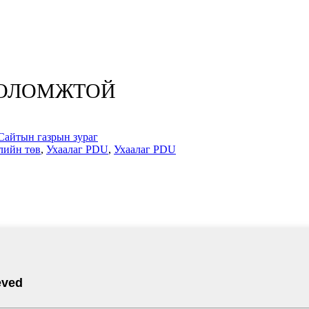
БОЛОМЖТОЙ
Сайтын газрын зураг
лийн төв
,
Ухаалаг PDU
,
Ухаалаг PDU