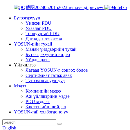
Бүтээгдэхүүн
Үндсэн PDU
Ухаалаг PDU
Тоолууртай PDU
Дагалдах хэрэгсэл
YOSUN-ийн тухай
Манай үйлдвэрийн тухай
Бүтээгдэхүүний видео
Үйлдвэрлэл
Үйлчилгээ
Яагаад YOSUN-г сонгох болов
Сертификат татаж авах
Түгээмэл асуултууд
Мэдээ
Компанийн мэдээ
Аж үйлдвэрийн мэдээ
PDU мэдлэг
Зах зээлийн шийдэл
YOSUN-тай холбогдоно уу
English