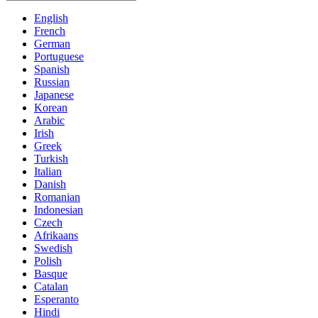
English
French
German
Portuguese
Spanish
Russian
Japanese
Korean
Arabic
Irish
Greek
Turkish
Italian
Danish
Romanian
Indonesian
Czech
Afrikaans
Swedish
Polish
Basque
Catalan
Esperanto
Hindi