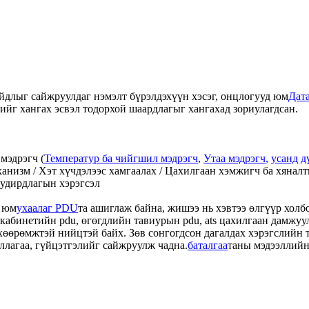
айдлыг сайжруулдаг нэмэлт бүрэлдэхүүн хэсэг, онцлогууд юм
Дат
ийг хангах эсвэл тодорхой шаардлагыг хангахад зориулагдсан.
мэдрэгч (
Температур ба чийгшил мэдрэгч
,
Утаа мэдрэгч
,
усанд д
низм / Хэт хүчдэлээс хамгаалах / Цахилгаан хэмжигч ба хяналты
 удирдлагын хэрэгсэл
л юм
ухаалаг PDU
та ашиглаж байна, жишээ нь хэвтээ өлгүүр холбо
 кабинетийн pdu, өгөгдлийн тавиурын pdu, ats цахилгаан дамжу
төхөөрөмжтэй нийцтэй байх. Зөв сонгогдсон дагалдах хэрэгслийн
лагаа, гүйцэтгэлийг сайжруулж чадна.
баталгаа
таны мэдээллийн