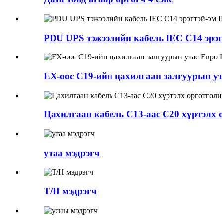
PDU UPS тэжээлийн кабель IEC C14 эрэг
ЕХ-оос C19-ийн цахилгаан залгуурын у
Цахилгаан кабель C13-аас C20 хүртэлх 
утаа мэдрэгч
T/H мэдрэгч